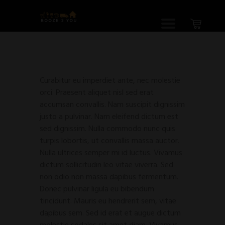
Curabitur eu imperdiet ante, nec molestie
orci. Praesent aliquet nisl sed erat
accumsan convallis. Nam suscipit dignissim
justo a pulvinar. Nam eleifend dictum est
sed dignissim. Nulla commodo nunc quis
turpis lobortis, ut convallis massa auctor.
Nulla ultrices semper mi id luctus. Vivamus
dictum sollicitudin leo vitae viverra. Sed
non odio non massa dapibus fermentum.
Donec pulvinar ligula eu bibendum
tincidunt. Mauris eu hendrerit sem, vitae
dapibus sem. Sed id erat et augue dictum