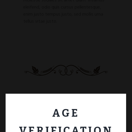
molestie sodales sit amet diam. Vivamus
eleifend, odio quis cursus pellentesque,
enim justo tempus justo, sed mollis urna
tellus vitae justo.
AGE
ADD COMMENT
VERIFICATION